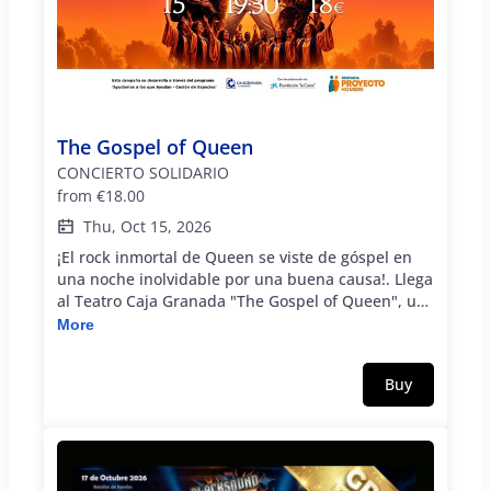
The Gospel of Queen
CONCIERTO SOLIDARIO
from
€18.00
Thu, Oct 15, 2026
¡El rock inmortal de Queen se viste de góspel en
una noche inolvidable por una buena causa!. Llega
al Teatro Caja Granada "The Gospel of Queen", un
espectáculo emocionante y lleno de energía que
More
reinventa los grandes clásicos de la mítica banda
británica combinándolos con la majestuosidad de
Buy
la música góspel de la mano de su cantante Jesús
Villegas. Esta iniciativa se realiza gracias al apoyo
del programa `Ayudamos a los que ayudan -
Cesión de Espacios´de CajaGranada Fundación.