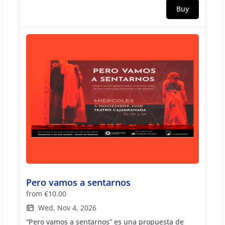
Santo Drama, Aljamia, Señor Torrance, The Reales,
Buy
El Barbas, Sibelclan y Capitán Kirk tocarán ante el
gran jurado y... solo podrá quedar uno. Por la
tarde actuaciones de nada menos que los
virtuosos del G3 Granada (Mario Gutierrez, Jose
Luís Pizarro y Alfredo Robles), después Carmencita
Calavera para cerrar con Fausto Taranto. ¡Todo con
la misma entrada!. Más de 12h de música con
batallas, actividades, DJs, actuaciones de primer
nivel...y alguna sorpresa. Concierto realizado con
el patrocinio de Cervezas Victoria y CajaGranada
Fundación
Pero vamos a sentarnos
from
€10.00
Wed, Nov 4, 2026
“Pero vamos a sentarnos” es una propuesta de