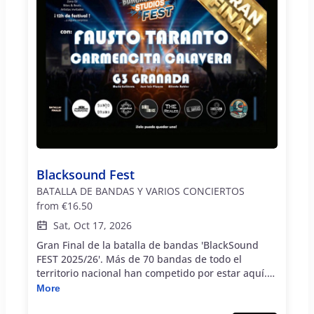
Blacksound Fest
BATALLA DE BANDAS Y VARIOS CONCIERTOS
from
€16.50
Sat, Oct 17, 2026
Gran Final de la batalla de bandas 'BlackSound
FEST 2025/26'. Más de 70 bandas de todo el
territorio nacional han competido por estar aquí.
Solo 8 de ellas se enfrentarán en una última
More
jornada que promete ser de infarto. Allegatorz,