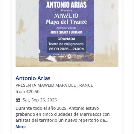
Antonio Arias
PRESENTA MAWLID MAPA DEL TRANCE
from
€20.50
Sat, Sep 26, 2026
Durante todo el año 2025, Antonio estuvo
grabando en cinco ciudades de Marruecos con
artistas del territorio un nuevo repertorio de
inspiración Gnawa. El resultado es sorprendente y
More
apasionante y su título lo explica todo “Mapa del