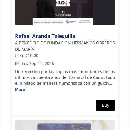
visitas guiadas y talleres para grupos contacto a
través del teléfono: 958222257 ó email:
edumuseo@cajagranadafundacion.es.
Rafael Aranda Taleguilla
A BENEFICIO DE FUNDACIÓN HERMANOS OBREROS
DE MARÍA
from
€10.00
Fri, Sep 11, 2026
Un recorrido por las coplas más importantes de los
últimos cincuenta años del Carnaval de Cádiz, todo
ello hilado de manera humorística con un guión
donde el público participa de manera directa,
More
conociendo detalles y entresijos del mundo del
carnaval y las propias vivencias del artista. Esta
Buy
iniciativa se realiza gracias al apoyo del programa
`Ayudamos a los que ayudan - Cesión de Espacios
´de CajaGranada Fundación y Fundación "la Caixa"