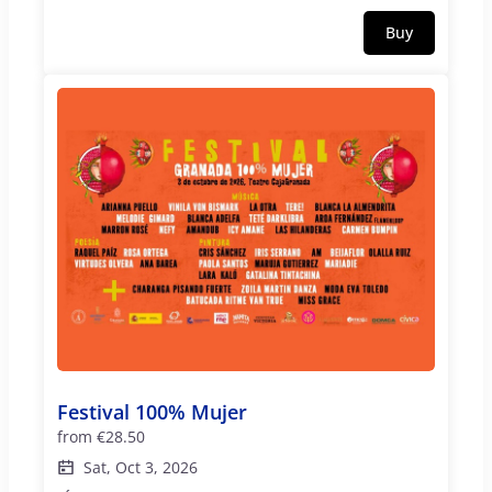
Trance”. El instrumento marroquí Guembri hace
Buy
de nexo entre dos culturas separadas por una
pequeña franja de agua. Ahora lo presenta en
directo acompañado de gran parte de los músicos
que participaron en la grabación. Entre ellos Arafa
Charra y su banda. Concierto realizado con el
patrocinio de Cervezas Victoria y CajaGranada
Fundación
Festival 100% Mujer
from
€28.50
Sat, Oct 3, 2026