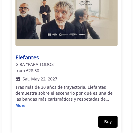
Elefantes
GIRA "PARA TODOS"
from
€28.50
Sat, May 22, 2027
Tras más de 30 años de trayectoria, Elefantes
demuestra sobre el escenario por qué es una de
las bandas más carismáticas y respetadas de
nuestro país. Sus directos son mucho más que un
More
concierto; son una experiencia única que combina
la contundencia sonora de una banda en plenitud
Buy
con el arrollador magnetismo de Shuarma, capaz
de transformar cada actuación en un