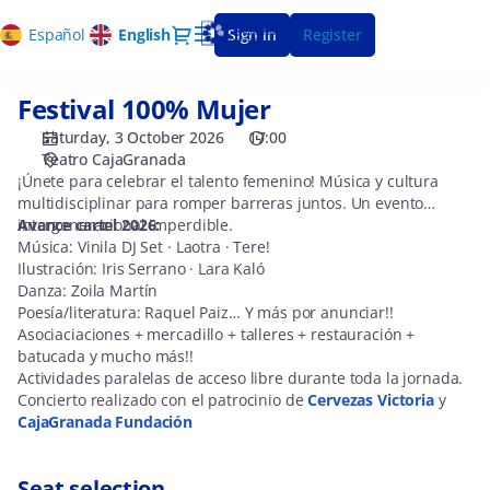
Seat
Dialog
Español
Current
English
Sign in
Register
selection
Language
[Teatro
CajaGranada
Festival 100% Mujer
Festival
|
100%
03.10.2026
Saturday, 3 October 2026
17:00
Mujer
-
Teatro CajaGranada
17:00
¡Únete para celebrar el talento femenino! Música y cultura
multidisciplinar para romper barreras juntos. Un evento
|
intergeneracional imperdible.
Avance cartel 2026:
Festival
Música: Vinila DJ Set · Laotra · Tere!
100%
Ilustración: Iris Serrano · Lara Kaló
Mujer]
Danza: Zoila Martín
-
Poesía/literatura: Raquel Paiz… Y más por anunciar!!
CajaGranada
Asociaciaciones + mercadillo + talleres + restauración +
Fundación
batucada y mucho más!!
Actividades paralelas de acceso libre durante toda la jornada.
Concierto realizado con el patrocinio de
Cervezas Victoria
y
CajaGranada Fundación
Seat selection